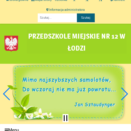
Informacja administratora
Fraza
PRZEDSZKOLE MIEJSKIE NR 12 W
ŁODZI
Menu