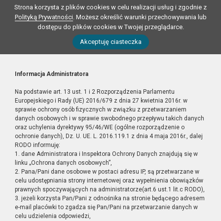
Strona korzysta z plików cookies w celu realizacji usług i zgodnie z
Polityką Prywatności
. Możesz określić warunki przechowywania lub
dostępu do plików cookies w Twojej przeglądarce.
Akceptuję ciasteczka
Informacja Administratora
Na podstawie art. 13 ust. 1 i 2 Rozporządzenia Parlamentu
Europejskiego i Rady (UE) 2016/679 z dnia 27 kwietnia 2016r. w
sprawie ochrony osób fizycznych w związku z przetwarzaniem
danych osobowych i w sprawie swobodnego przepływu takich danych
oraz uchylenia dyrektywy 95/46/WE (ogólne rozporządzenie o
ochronie danych), Dz. U. UE. L. 2016.119.1 z dnia 4 maja 2016r., dalej
RODO informuję:
1. dane Administratora i Inspektora Ochrony Danych znajdują się w
linku „Ochrona danych osobowych”,
2. Pana/Pani dane osobowe w postaci adresu IP, są przetwarzane w
celu udostępniania strony internetowej oraz wypełnienia obowiązków
prawnych spoczywających na administratorze(art.6 ust.1 lit.c RODO),
3. jeżeli korzysta Pan/Pani z odnośnika na stronie będącego adresem
e-mail placówki to zgadza się Pan/Pani na przetwarzanie danych w
celu udzielenia odpowiedzi,