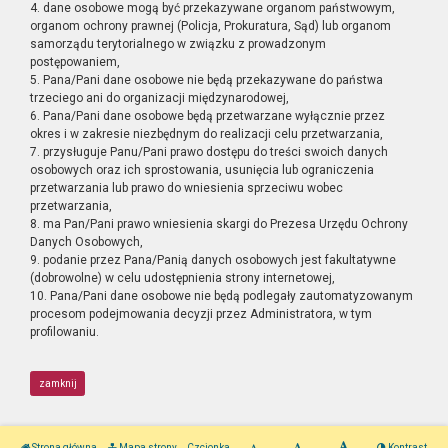
4. dane osobowe mogą być przekazywane organom państwowym,
organom ochrony prawnej (Policja, Prokuratura, Sąd) lub organom
samorządu terytorialnego w związku z prowadzonym
postępowaniem,
5. Pana/Pani dane osobowe nie będą przekazywane do państwa
trzeciego ani do organizacji międzynarodowej,
6. Pana/Pani dane osobowe będą przetwarzane wyłącznie przez
okres i w zakresie niezbędnym do realizacji celu przetwarzania,
7. przysługuje Panu/Pani prawo dostępu do treści swoich danych
osobowych oraz ich sprostowania, usunięcia lub ograniczenia
przetwarzania lub prawo do wniesienia sprzeciwu wobec
przetwarzania,
8. ma Pan/Pani prawo wniesienia skargi do Prezesa Urzędu Ochrony
Danych Osobowych,
9. podanie przez Pana/Panią danych osobowych jest fakultatywne
(dobrowolne) w celu udostępnienia strony internetowej,
10. Pana/Pani dane osobowe nie będą podlegały zautomatyzowanym
procesom podejmowania decyzji przez Administratora, w tym
profilowaniu.
zamknij
Strona główna
Mapa strony
Czcionka
Kontrast