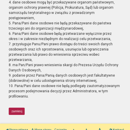
4. dane osobowe mogą być przekazywane organom państwowym,
organom ochrony prawnej (Policja, Prokuratura, Sąd) lub organom
samorządu terytorialnego w związku z prowadzonym
postępowaniem,
5. Pana/Pani dane osobowe nie będą przekazywane do państwa
trzeciego ani do organizacji międzynarodowej,
6. Pana/Pani dane osobowe będą przetwarzane wyłącznie przez
okres i w zakresie niezbędnym do realizacji celu przetwarzania,
7. przysługuje Panu/Pani prawo dostępu do treści swoich danych
osobowych oraz ich sprostowania, usunięcia lub ograniczenia
przetwarzania lub prawo do wniesienia sprzeciwu wobec
przetwarzania,
8. ma Pan/Pani prawo wniesienia skargi do Prezesa Urzędu Ochrony
Danych Osobowych,
9. podanie przez Pana/Panią danych osobowych jest fakultatywne
(dobrowolne) w celu udostępnienia strony internetowej,
10. Pana/Pani dane osobowe nie będą podlegały zautomatyzowanym
procesom podejmowania decyzji przez Administratora, w tym
profilowaniu.
zamknij
Strona główna
Mapa strony
Czcionka
Kontrast