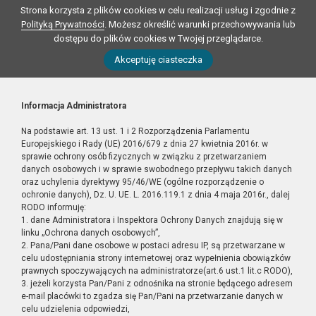
Strona korzysta z plików cookies w celu realizacji usług i zgodnie z
Polityką Prywatności
. Możesz określić warunki przechowywania lub
dostępu do plików cookies w Twojej przeglądarce.
Akceptuję ciasteczka
Informacja Administratora
Na podstawie art. 13 ust. 1 i 2 Rozporządzenia Parlamentu
Europejskiego i Rady (UE) 2016/679 z dnia 27 kwietnia 2016r. w
sprawie ochrony osób fizycznych w związku z przetwarzaniem
danych osobowych i w sprawie swobodnego przepływu takich danych
oraz uchylenia dyrektywy 95/46/WE (ogólne rozporządzenie o
ochronie danych), Dz. U. UE. L. 2016.119.1 z dnia 4 maja 2016r., dalej
RODO informuję:
1. dane Administratora i Inspektora Ochrony Danych znajdują się w
linku „Ochrona danych osobowych”,
2. Pana/Pani dane osobowe w postaci adresu IP, są przetwarzane w
celu udostępniania strony internetowej oraz wypełnienia obowiązków
prawnych spoczywających na administratorze(art.6 ust.1 lit.c RODO),
3. jeżeli korzysta Pan/Pani z odnośnika na stronie będącego adresem
e-mail placówki to zgadza się Pan/Pani na przetwarzanie danych w
celu udzielenia odpowiedzi,