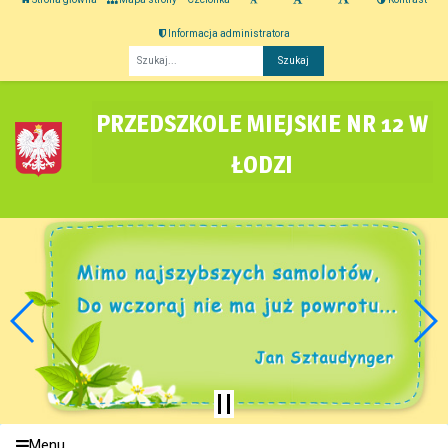
Informacja administratora
Fraza
PRZEDSZKOLE MIEJSKIE NR 12 W
ŁODZI
Menu