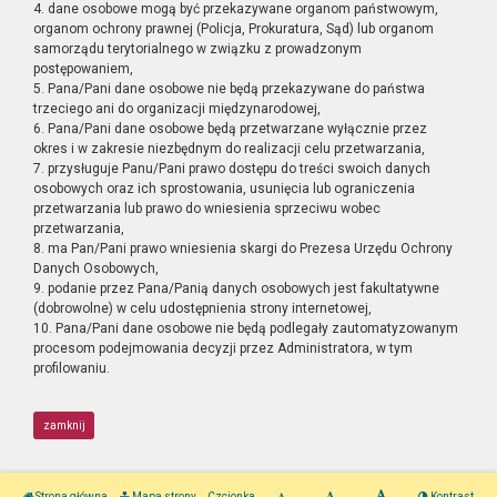
4. dane osobowe mogą być przekazywane organom państwowym,
organom ochrony prawnej (Policja, Prokuratura, Sąd) lub organom
samorządu terytorialnego w związku z prowadzonym
postępowaniem,
5. Pana/Pani dane osobowe nie będą przekazywane do państwa
trzeciego ani do organizacji międzynarodowej,
6. Pana/Pani dane osobowe będą przetwarzane wyłącznie przez
okres i w zakresie niezbędnym do realizacji celu przetwarzania,
7. przysługuje Panu/Pani prawo dostępu do treści swoich danych
osobowych oraz ich sprostowania, usunięcia lub ograniczenia
przetwarzania lub prawo do wniesienia sprzeciwu wobec
przetwarzania,
8. ma Pan/Pani prawo wniesienia skargi do Prezesa Urzędu Ochrony
Danych Osobowych,
9. podanie przez Pana/Panią danych osobowych jest fakultatywne
(dobrowolne) w celu udostępnienia strony internetowej,
10. Pana/Pani dane osobowe nie będą podlegały zautomatyzowanym
procesom podejmowania decyzji przez Administratora, w tym
profilowaniu.
zamknij
Strona główna
Mapa strony
Czcionka
Kontrast