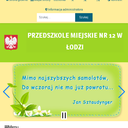
Informacja administratora
Fraza
PRZEDSZKOLE MIEJSKIE NR 12 W
ŁODZI
Menu