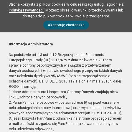
Strona korzysta z plików cookies w celu realizacji usług i zgodnie z
Polityką Prywatności
. Możesz określić warunki przechowywania lub
dostępu do plików cookies w Twojej przeglądarce.
Akceptuję ciasteczka
Informacja Administratora
Na podstawie art. 13 ust. 1 i 2 Rozporządzenia Parlamentu
Europejskiego i Rady (UE) 2016/679 z dnia 27 kwietnia 2016r. w
sprawie ochrony osób fizycznych w związku z przetwarzaniem
danych osobowych i w sprawie swobodnego przepływu takich danych
oraz uchylenia dyrektywy 95/46/WE (ogólne rozporządzenie o
ochronie danych), Dz. U. UE. L. 2016.119.1 z dnia 4 maja 2016r., dalej
RODO informuję:
1. dane Administratora i Inspektora Ochrony Danych znajdują się w
linku „Ochrona danych osobowych”,
2. Pana/Pani dane osobowe w postaci adresu IP, są przetwarzane w
celu udostępniania strony internetowej oraz wypełnienia obowiązków
prawnych spoczywających na administratorze(art.6 ust.1 lit.c RODO),
3. jeżeli korzysta Pan/Pani z odnośnika na stronie będącego adresem
e-mail placówki to zgadza się Pan/Pani na przetwarzanie danych w
celu udzielenia odpowiedzi,