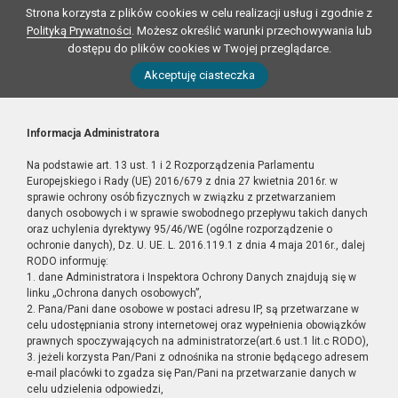
Strona korzysta z plików cookies w celu realizacji usług i zgodnie z
Polityką Prywatności
. Możesz określić warunki przechowywania lub
dostępu do plików cookies w Twojej przeglądarce.
Akceptuję ciasteczka
Informacja Administratora
Na podstawie art. 13 ust. 1 i 2 Rozporządzenia Parlamentu
Europejskiego i Rady (UE) 2016/679 z dnia 27 kwietnia 2016r. w
sprawie ochrony osób fizycznych w związku z przetwarzaniem
danych osobowych i w sprawie swobodnego przepływu takich danych
oraz uchylenia dyrektywy 95/46/WE (ogólne rozporządzenie o
ochronie danych), Dz. U. UE. L. 2016.119.1 z dnia 4 maja 2016r., dalej
RODO informuję:
1. dane Administratora i Inspektora Ochrony Danych znajdują się w
linku „Ochrona danych osobowych”,
2. Pana/Pani dane osobowe w postaci adresu IP, są przetwarzane w
celu udostępniania strony internetowej oraz wypełnienia obowiązków
prawnych spoczywających na administratorze(art.6 ust.1 lit.c RODO),
3. jeżeli korzysta Pan/Pani z odnośnika na stronie będącego adresem
e-mail placówki to zgadza się Pan/Pani na przetwarzanie danych w
celu udzielenia odpowiedzi,