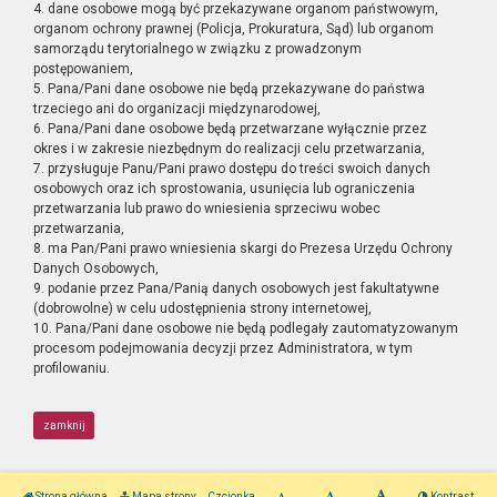
4. dane osobowe mogą być przekazywane organom państwowym,
organom ochrony prawnej (Policja, Prokuratura, Sąd) lub organom
samorządu terytorialnego w związku z prowadzonym
postępowaniem,
5. Pana/Pani dane osobowe nie będą przekazywane do państwa
trzeciego ani do organizacji międzynarodowej,
6. Pana/Pani dane osobowe będą przetwarzane wyłącznie przez
okres i w zakresie niezbędnym do realizacji celu przetwarzania,
7. przysługuje Panu/Pani prawo dostępu do treści swoich danych
osobowych oraz ich sprostowania, usunięcia lub ograniczenia
przetwarzania lub prawo do wniesienia sprzeciwu wobec
przetwarzania,
8. ma Pan/Pani prawo wniesienia skargi do Prezesa Urzędu Ochrony
Danych Osobowych,
9. podanie przez Pana/Panią danych osobowych jest fakultatywne
(dobrowolne) w celu udostępnienia strony internetowej,
10. Pana/Pani dane osobowe nie będą podlegały zautomatyzowanym
procesom podejmowania decyzji przez Administratora, w tym
profilowaniu.
zamknij
Strona główna
Mapa strony
Czcionka
Kontrast