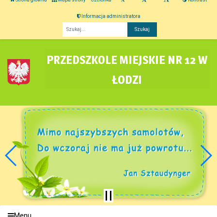
Informacja administratora
Fraza
PRZEDSZKOLE MIEJSKIE NR 12 W
ŁODZI
Menu