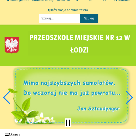
Informacja administratora
Fraza
PRZEDSZKOLE MIEJSKIE NR 12 W
ŁODZI
Menu