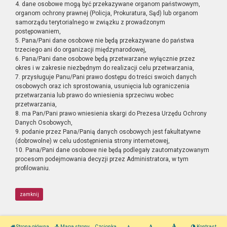
4. dane osobowe mogą być przekazywane organom państwowym,
organom ochrony prawnej (Policja, Prokuratura, Sąd) lub organom
samorządu terytorialnego w związku z prowadzonym
postępowaniem,
5. Pana/Pani dane osobowe nie będą przekazywane do państwa
trzeciego ani do organizacji międzynarodowej,
6. Pana/Pani dane osobowe będą przetwarzane wyłącznie przez
okres i w zakresie niezbędnym do realizacji celu przetwarzania,
7. przysługuje Panu/Pani prawo dostępu do treści swoich danych
osobowych oraz ich sprostowania, usunięcia lub ograniczenia
przetwarzania lub prawo do wniesienia sprzeciwu wobec
przetwarzania,
8. ma Pan/Pani prawo wniesienia skargi do Prezesa Urzędu Ochrony
Danych Osobowych,
9. podanie przez Pana/Panią danych osobowych jest fakultatywne
(dobrowolne) w celu udostępnienia strony internetowej,
10. Pana/Pani dane osobowe nie będą podlegały zautomatyzowanym
procesom podejmowania decyzji przez Administratora, w tym
profilowaniu.
zamknij
Strona główna
Mapa strony
Czcionka
Kontrast