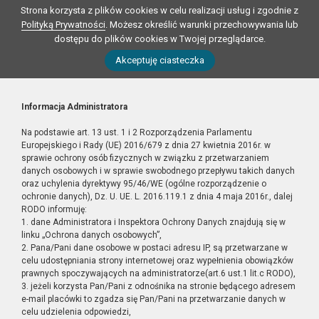
Strona korzysta z plików cookies w celu realizacji usług i zgodnie z
Polityką Prywatności
. Możesz określić warunki przechowywania lub
dostępu do plików cookies w Twojej przeglądarce.
Akceptuję ciasteczka
Informacja Administratora
Na podstawie art. 13 ust. 1 i 2 Rozporządzenia Parlamentu
Europejskiego i Rady (UE) 2016/679 z dnia 27 kwietnia 2016r. w
sprawie ochrony osób fizycznych w związku z przetwarzaniem
danych osobowych i w sprawie swobodnego przepływu takich danych
oraz uchylenia dyrektywy 95/46/WE (ogólne rozporządzenie o
ochronie danych), Dz. U. UE. L. 2016.119.1 z dnia 4 maja 2016r., dalej
RODO informuję:
1. dane Administratora i Inspektora Ochrony Danych znajdują się w
linku „Ochrona danych osobowych”,
2. Pana/Pani dane osobowe w postaci adresu IP, są przetwarzane w
celu udostępniania strony internetowej oraz wypełnienia obowiązków
prawnych spoczywających na administratorze(art.6 ust.1 lit.c RODO),
3. jeżeli korzysta Pan/Pani z odnośnika na stronie będącego adresem
e-mail placówki to zgadza się Pan/Pani na przetwarzanie danych w
celu udzielenia odpowiedzi,