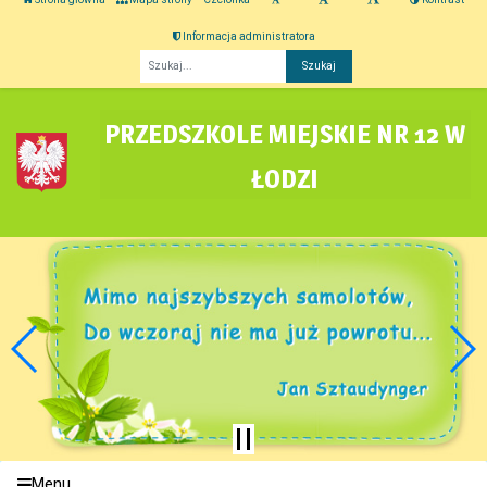
Informacja administratora
Fraza
PRZEDSZKOLE MIEJSKIE NR 12 W
ŁODZI
Menu