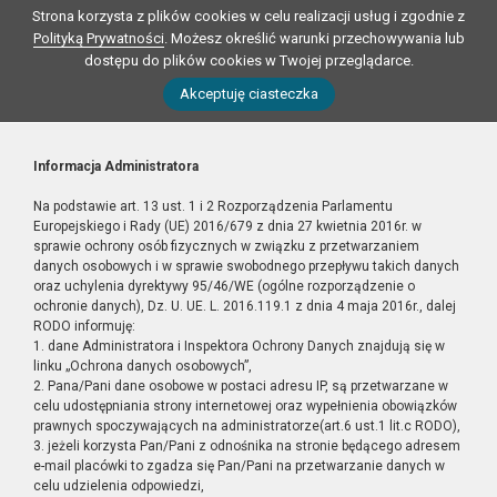
Strona korzysta z plików cookies w celu realizacji usług i zgodnie z
Polityką Prywatności
. Możesz określić warunki przechowywania lub
dostępu do plików cookies w Twojej przeglądarce.
Akceptuję ciasteczka
Informacja Administratora
Na podstawie art. 13 ust. 1 i 2 Rozporządzenia Parlamentu
Europejskiego i Rady (UE) 2016/679 z dnia 27 kwietnia 2016r. w
sprawie ochrony osób fizycznych w związku z przetwarzaniem
danych osobowych i w sprawie swobodnego przepływu takich danych
oraz uchylenia dyrektywy 95/46/WE (ogólne rozporządzenie o
ochronie danych), Dz. U. UE. L. 2016.119.1 z dnia 4 maja 2016r., dalej
RODO informuję:
1. dane Administratora i Inspektora Ochrony Danych znajdują się w
linku „Ochrona danych osobowych”,
2. Pana/Pani dane osobowe w postaci adresu IP, są przetwarzane w
celu udostępniania strony internetowej oraz wypełnienia obowiązków
prawnych spoczywających na administratorze(art.6 ust.1 lit.c RODO),
3. jeżeli korzysta Pan/Pani z odnośnika na stronie będącego adresem
e-mail placówki to zgadza się Pan/Pani na przetwarzanie danych w
celu udzielenia odpowiedzi,