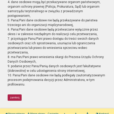
4. dane osobowe mogą być przekazywane organom państwowym,
organom ochrony prawnej (Policja, Prokuratura, Sąd) lub organom
samorządu terytorialnego w związku z prowadzonym
postępowaniem,
5. Pana/Pani dane osobowe nie będą przekazywane do państwa
trzeciego ani do organizacji międzynarodowej,
6. Pana/Pani dane osobowe będą przetwarzane wyłącznie przez
okres i w zakresie niezbędnym do realizacji celu przetwarzania,
7. przysługuje Panu/Pani prawo dostępu do treści swoich danych
osobowych oraz ich sprostowania, usunięcia lub ograniczenia
przetwarzania lub prawo do wniesienia sprzeciwu wobec
przetwarzania,
8. ma Pan/Pani prawo wniesienia skargi do Prezesa Urzędu Ochrony
Danych Osobowych,
9. podanie przez Pana/Panią danych osobowych jest fakultatywne
(dobrowolne) w celu udostępnienia strony internetowej,
10. Pana/Pani dane osobowe nie będą podlegały zautomatyzowanym
procesom podejmowania decyzji przez Administratora, w tym
profilowaniu.
zamknij
Strona główna
Mapa strony
Czcionka
Kontrast