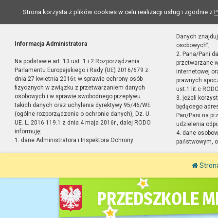
Strona korzysta z plików cookies w celu realizacji usług i zgodnie z
P
Danych znajduj
Informacja Administratora
osobowych”,
2. Pana/Pani d
Na podstawie art. 13 ust. 1 i 2 Rozporządzenia
przetwarzane w
Parlamentu Europejskiego i Rady (UE) 2016/679 z
internetowej o
dnia 27 kwietnia 2016r. w sprawie ochrony osób
prawnych spocz
fizycznych w związku z przetwarzaniem danych
ust.1 lit.c RODO
osobowych i w sprawie swobodnego przepływu
3. jeżeli korzy
takich danych oraz uchylenia dyrektywy 95/46/WE
będącego adres
(ogólne rozporządzenie o ochronie danych), Dz. U.
Pan/Pani na pr
UE. L. 2016.119.1 z dnia 4 maja 2016r., dalej RODO
udzielenia odp
informuję:
4. dane osobo
1. dane Administratora i Inspektora Ochrony
państwowym, or
Stron
PRZEDSZKOLE MI