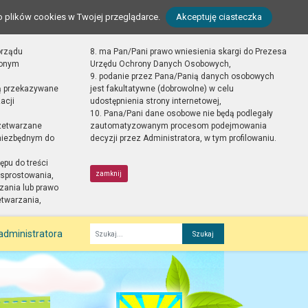
o plików cookies w Twojej przeglądarce.
Akceptuję ciasteczka
orządu
8. ma Pan/Pani prawo wniesienia skargi do Prezesa
zonym
Urzędu Ochrony Danych Osobowych,
9. podanie przez Pana/Panią danych osobowych
ą przekazywane
jest fakultatywne (dobrowolne) w celu
acji
udostępnienia strony internetowej,
10. Pana/Pani dane osobowe nie będą podlegały
zetwarzane
zautomatyzowanym procesom podejmowania
 niezbędnym do
decyzji przez Administratora, w tym profilowaniu.
ępu do treści
zamknij
sprostowania,
zania lub prawo
etwarzania,
administratora
Fraza