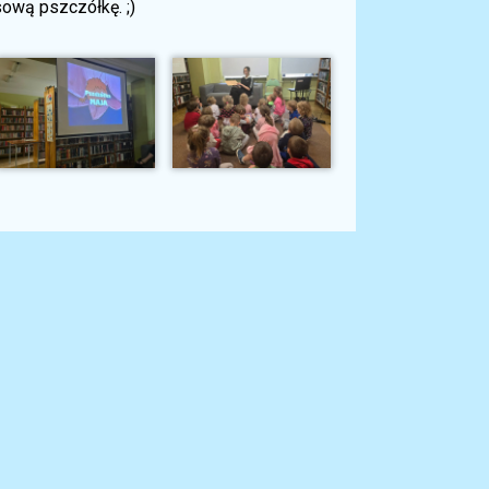
sową pszczółkę. ;)