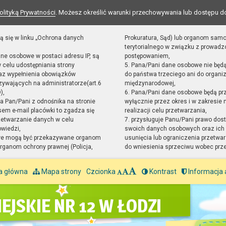
olityką Prywatności
. Możesz określić warunki przechowywania lub dostępu d
ą się w linku „Ochrona danych
Prokuratura, Sąd) lub organom sam
terytorialnego w związku z prowad
ane osobowe w postaci adresu IP, są
postępowaniem,
 celu udostępniania strony
5. Pana/Pani dane osobowe nie będ
raz wypełnienia obowiązków
do państwa trzeciego ani do organiz
ywających na administratorze(art.6
międzynarodowej,
),
6. Pana/Pani dane osobowe będą pr
sta Pan/Pani z odnośnika na stronie
wyłącznie przez okres i w zakresie
em e-mail placówki to zgadza się
realizacji celu przetwarzania,
zetwarzanie danych w celu
7. przysługuje Panu/Pani prawo dost
owiedzi,
swoich danych osobowych oraz ich 
we mogą być przekazywane organom
usunięcia lub ograniczenia przetwar
ganom ochrony prawnej (Policja,
do wniesienia sprzeciwu wobec prz
a główna
Mapa strony
Czcionka
Kontrast
Informacja 
EJSKIE NR 12 W ŁODZI