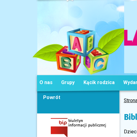
O nas
Grupy
Kącik rodzica
Wydar
Powrót
Stron
Bib
Dzieci