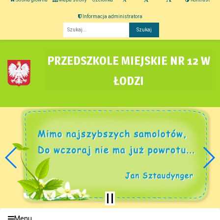
Informacja administratora
Fraza
PRZEDSZKOLE MIEJSKIE NR 12 W
ŁODZI
Menu