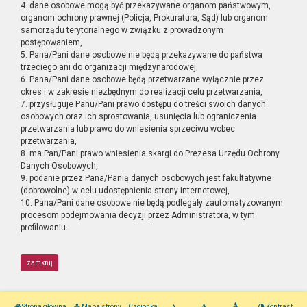
4. dane osobowe mogą być przekazywane organom państwowym,
organom ochrony prawnej (Policja, Prokuratura, Sąd) lub organom
samorządu terytorialnego w związku z prowadzonym
postępowaniem,
5. Pana/Pani dane osobowe nie będą przekazywane do państwa
trzeciego ani do organizacji międzynarodowej,
6. Pana/Pani dane osobowe będą przetwarzane wyłącznie przez
okres i w zakresie niezbędnym do realizacji celu przetwarzania,
7. przysługuje Panu/Pani prawo dostępu do treści swoich danych
osobowych oraz ich sprostowania, usunięcia lub ograniczenia
przetwarzania lub prawo do wniesienia sprzeciwu wobec
przetwarzania,
8. ma Pan/Pani prawo wniesienia skargi do Prezesa Urzędu Ochrony
Danych Osobowych,
9. podanie przez Pana/Panią danych osobowych jest fakultatywne
(dobrowolne) w celu udostępnienia strony internetowej,
10. Pana/Pani dane osobowe nie będą podlegały zautomatyzowanym
procesom podejmowania decyzji przez Administratora, w tym
profilowaniu.
zamknij
Strona główna
Mapa strony
Czcionka
Kontrast