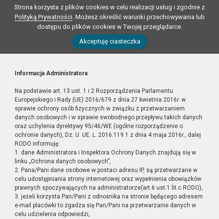
Strona korzysta z plików cookies w celu realizacji usług i zgodnie z
Polityką Prywatności
. Możesz określić warunki przechowywania lub
dostępu do plików cookies w Twojej przeglądarce.
Akceptuję ciasteczka
Informacja Administratora
Na podstawie art. 13 ust. 1 i 2 Rozporządzenia Parlamentu
Europejskiego i Rady (UE) 2016/679 z dnia 27 kwietnia 2016r. w
sprawie ochrony osób fizycznych w związku z przetwarzaniem
danych osobowych i w sprawie swobodnego przepływu takich danych
oraz uchylenia dyrektywy 95/46/WE (ogólne rozporządzenie o
ochronie danych), Dz. U. UE. L. 2016.119.1 z dnia 4 maja 2016r., dalej
RODO informuję:
1. dane Administratora i Inspektora Ochrony Danych znajdują się w
linku „Ochrona danych osobowych”,
2. Pana/Pani dane osobowe w postaci adresu IP, są przetwarzane w
celu udostępniania strony internetowej oraz wypełnienia obowiązków
prawnych spoczywających na administratorze(art.6 ust.1 lit.c RODO),
3. jeżeli korzysta Pan/Pani z odnośnika na stronie będącego adresem
e-mail placówki to zgadza się Pan/Pani na przetwarzanie danych w
celu udzielenia odpowiedzi,