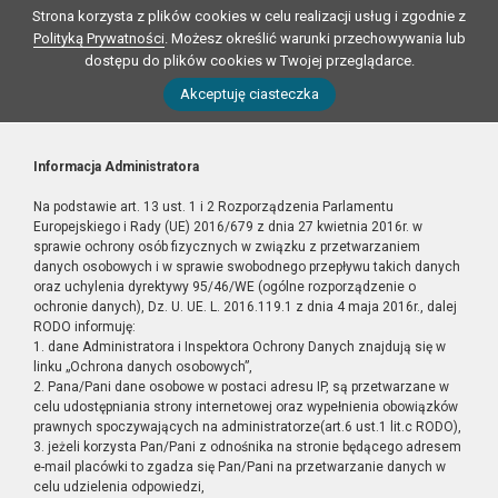
Strona korzysta z plików cookies w celu realizacji usług i zgodnie z
Polityką Prywatności
. Możesz określić warunki przechowywania lub
dostępu do plików cookies w Twojej przeglądarce.
Akceptuję ciasteczka
Informacja Administratora
Na podstawie art. 13 ust. 1 i 2 Rozporządzenia Parlamentu
Europejskiego i Rady (UE) 2016/679 z dnia 27 kwietnia 2016r. w
sprawie ochrony osób fizycznych w związku z przetwarzaniem
danych osobowych i w sprawie swobodnego przepływu takich danych
oraz uchylenia dyrektywy 95/46/WE (ogólne rozporządzenie o
ochronie danych), Dz. U. UE. L. 2016.119.1 z dnia 4 maja 2016r., dalej
RODO informuję:
1. dane Administratora i Inspektora Ochrony Danych znajdują się w
linku „Ochrona danych osobowych”,
2. Pana/Pani dane osobowe w postaci adresu IP, są przetwarzane w
celu udostępniania strony internetowej oraz wypełnienia obowiązków
prawnych spoczywających na administratorze(art.6 ust.1 lit.c RODO),
3. jeżeli korzysta Pan/Pani z odnośnika na stronie będącego adresem
e-mail placówki to zgadza się Pan/Pani na przetwarzanie danych w
celu udzielenia odpowiedzi,