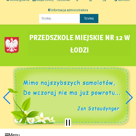
Informacja administratora
Fraza
PRZEDSZKOLE MIEJSKIE NR 12 W
ŁODZI
Menu