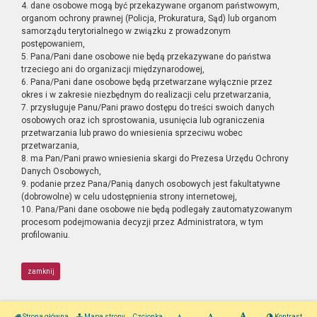
4. dane osobowe mogą być przekazywane organom państwowym,
organom ochrony prawnej (Policja, Prokuratura, Sąd) lub organom
samorządu terytorialnego w związku z prowadzonym
postępowaniem,
5. Pana/Pani dane osobowe nie będą przekazywane do państwa
trzeciego ani do organizacji międzynarodowej,
6. Pana/Pani dane osobowe będą przetwarzane wyłącznie przez
okres i w zakresie niezbędnym do realizacji celu przetwarzania,
7. przysługuje Panu/Pani prawo dostępu do treści swoich danych
osobowych oraz ich sprostowania, usunięcia lub ograniczenia
przetwarzania lub prawo do wniesienia sprzeciwu wobec
przetwarzania,
8. ma Pan/Pani prawo wniesienia skargi do Prezesa Urzędu Ochrony
Danych Osobowych,
9. podanie przez Pana/Panią danych osobowych jest fakultatywne
(dobrowolne) w celu udostępnienia strony internetowej,
10. Pana/Pani dane osobowe nie będą podlegały zautomatyzowanym
procesom podejmowania decyzji przez Administratora, w tym
profilowaniu.
zamknij
Strona główna
Mapa strony
Czcionka
Kontrast