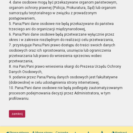
4. dane osobowe mogą być przekazywane organom państwowym,
organom ochrony prawnej (Policja, Prokuratura, Sąd) lub organom
samorządu terytorialnego w związku z prowadzonym
postępowaniem,
5. Pana/Pani dane osobowe nie będą przekazywane do państwa
trzeciego ani do organizacji międzynarodowej,
6. Pana/Pani dane osobowe będą przetwarzane wyłącznie przez
okres i w zakresie niezbędnym do realizacji celu przetwarzania,
7. przysługuje Panu/Pani prawo dostępu do treści swoich danych
osobowych oraz ich sprostowania, usunięcia lub ograniczenia
przetwarzania lub prawo do wniesienia sprzeciwu wobec
przetwarzania,
8. ma Pan/Pani prawo wniesienia skargi do Prezesa Urzędu Ochrony
Danych Osobowych,
9. podanie przez Pana/Panią danych osobowych jest fakultatywne
(dobrowolne) w celu udostępnienia strony internetowej,
10. Pana/Pani dane osobowe nie będą podlegały zautomatyzowanym
procesom podejmowania decyzji przez Administratora, w tym
profilowaniu.
zamknij
Strona główna
Mapa strony
Czcionka
Kontrast