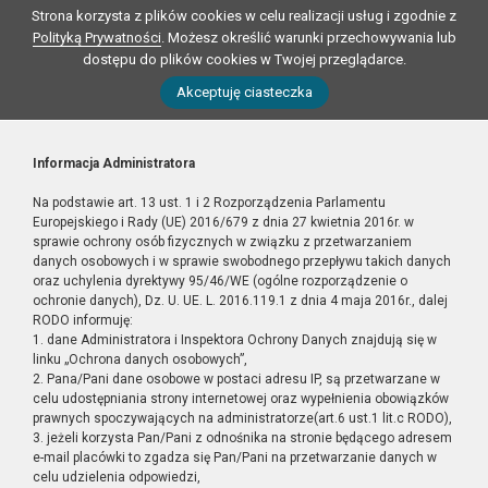
Strona korzysta z plików cookies w celu realizacji usług i zgodnie z
Polityką Prywatności
. Możesz określić warunki przechowywania lub
dostępu do plików cookies w Twojej przeglądarce.
Akceptuję ciasteczka
Informacja Administratora
Na podstawie art. 13 ust. 1 i 2 Rozporządzenia Parlamentu
Europejskiego i Rady (UE) 2016/679 z dnia 27 kwietnia 2016r. w
sprawie ochrony osób fizycznych w związku z przetwarzaniem
danych osobowych i w sprawie swobodnego przepływu takich danych
oraz uchylenia dyrektywy 95/46/WE (ogólne rozporządzenie o
ochronie danych), Dz. U. UE. L. 2016.119.1 z dnia 4 maja 2016r., dalej
RODO informuję:
1. dane Administratora i Inspektora Ochrony Danych znajdują się w
linku „Ochrona danych osobowych”,
2. Pana/Pani dane osobowe w postaci adresu IP, są przetwarzane w
celu udostępniania strony internetowej oraz wypełnienia obowiązków
prawnych spoczywających na administratorze(art.6 ust.1 lit.c RODO),
3. jeżeli korzysta Pan/Pani z odnośnika na stronie będącego adresem
e-mail placówki to zgadza się Pan/Pani na przetwarzanie danych w
celu udzielenia odpowiedzi,