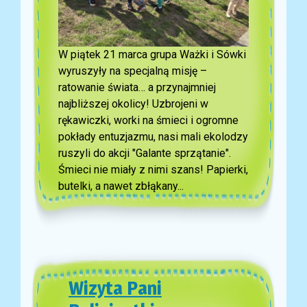
W piątek 21 marca grupa Ważki i Sówki
wyruszyły na specjalną misję –
ratowanie świata… a przynajmniej
najbliższej okolicy! Uzbrojeni w
rękawiczki, worki na śmieci i ogromne
pokłady entuzjazmu, nasi mali ekolodzy
ruszyli do akcji "Galante sprzątanie".
Śmieci nie miały z nimi szans! Papierki,
butelki, a nawet zbłąkany...
Wizyta Pani