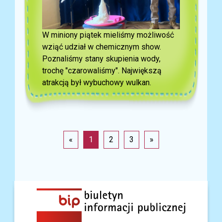
W miniony piątek mieliśmy możliwość
wziąć udział w chemicznym show.
Poznaliśmy stany skupienia wody,
trochę "czarowaliśmy". Największą
atrakcją był wybuchowy wulkan.
«
1
2
3
»