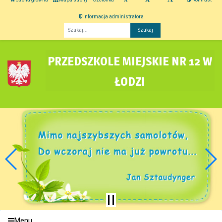
Informacja administratora
Fraza
PRZEDSZKOLE MIEJSKIE NR 12 W
ŁODZI
Menu