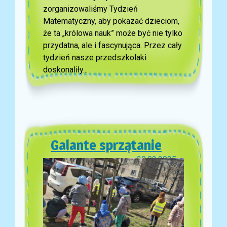
zorganizowaliśmy Tydzień
Matematyczny, aby pokazać dzieciom,
że ta „królowa nauk” może być nie tylko
przydatna, ale i fascynująca. Przez cały
tydzień nasze przedszkolaki
doskonaliły...
Galante sprzątanie
30.03.2025