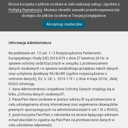
Strona korzysta z plików cookies w celu realizacji usług i zgodnie z
Polityką Prywatności
. Możesz określić warunki przechowywania lub
dostępu do plików cookies w Twojej przeglądarce.
Akceptuję ciasteczka
Informacja Administratora
Na podstawie art. 13 ust. 1 i 2 Rozporządzenia Parlamentu
Europejskiego i Rady (UE) 2016/679 z dnia 27 kwietnia 2016r. w
sprawie ochrony osób fizycznych w związku z przetwarzaniem
danych osobowych i w sprawie swobodnego przepływu takich danych
oraz uchylenia dyrektywy 95/46/WE (ogólne rozporządzenie o
ochronie danych), Dz. U. UE. L. 2016.119.1 z dnia 4 maja 2016r., dalej
RODO informuję:
1. dane Administratora i Inspektora Ochrony Danych znajdują się w
linku „Ochrona danych osobowych”,
2. Pana/Pani dane osobowe w postaci adresu IP, są przetwarzane w
celu udostępniania strony internetowej oraz wypełnienia obowiązków
prawnych spoczywających na administratorze(art.6 ust.1 lit.c RODO),
3. jeżeli korzysta Pan/Pani z odnośnika na stronie będącego adresem
e-mail placówki to zgadza się Pan/Pani na przetwarzanie danych w
celu udzielenia odpowiedzi,