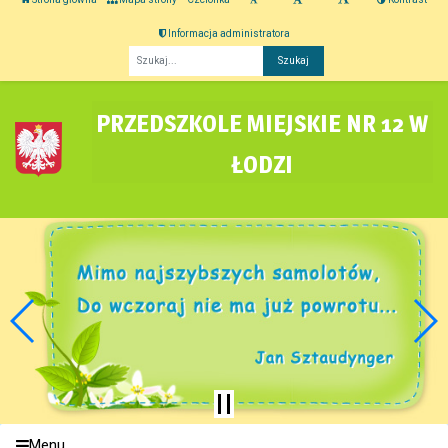
Informacja administratora
Fraza
PRZEDSZKOLE MIEJSKIE NR 12 W
ŁODZI
Menu