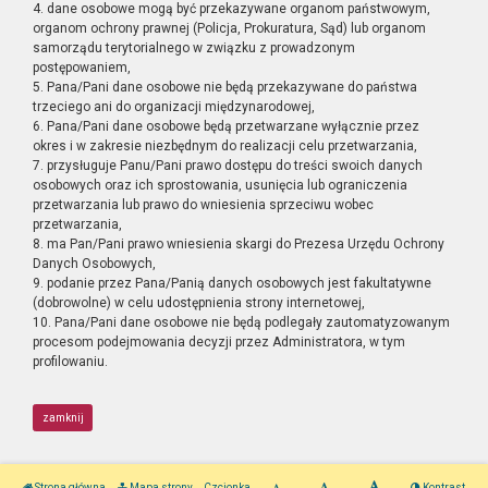
4. dane osobowe mogą być przekazywane organom państwowym,
organom ochrony prawnej (Policja, Prokuratura, Sąd) lub organom
samorządu terytorialnego w związku z prowadzonym
postępowaniem,
5. Pana/Pani dane osobowe nie będą przekazywane do państwa
trzeciego ani do organizacji międzynarodowej,
6. Pana/Pani dane osobowe będą przetwarzane wyłącznie przez
okres i w zakresie niezbędnym do realizacji celu przetwarzania,
7. przysługuje Panu/Pani prawo dostępu do treści swoich danych
osobowych oraz ich sprostowania, usunięcia lub ograniczenia
przetwarzania lub prawo do wniesienia sprzeciwu wobec
przetwarzania,
8. ma Pan/Pani prawo wniesienia skargi do Prezesa Urzędu Ochrony
Danych Osobowych,
9. podanie przez Pana/Panią danych osobowych jest fakultatywne
(dobrowolne) w celu udostępnienia strony internetowej,
10. Pana/Pani dane osobowe nie będą podlegały zautomatyzowanym
procesom podejmowania decyzji przez Administratora, w tym
profilowaniu.
zamknij
Strona główna
Mapa strony
Czcionka
Kontrast