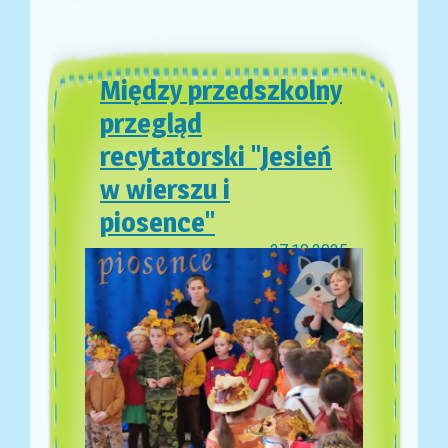
Między przedszkolny
przegląd
recytatorski "Jesień
w wierszu i
piosence"
27.10.2025