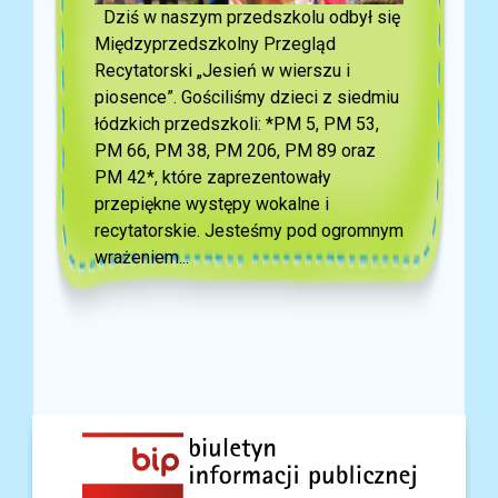
Dziś w naszym przedszkolu odbył się
Międzyprzedszkolny Przegląd
Recytatorski „Jesień w wierszu i
piosence”. Gościliśmy dzieci z siedmiu
łódzkich przedszkoli: *PM 5, PM 53,
PM 66, PM 38, PM 206, PM 89 oraz
PM 42*, które zaprezentowały
przepiękne występy wokalne i
recytatorskie. Jesteśmy pod ogromnym
wrażeniem...