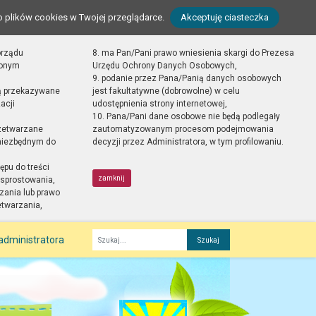
o plików cookies w Twojej przeglądarce.
Akceptuję ciasteczka
orządu
8. ma Pan/Pani prawo wniesienia skargi do Prezesa
zonym
Urzędu Ochrony Danych Osobowych,
9. podanie przez Pana/Panią danych osobowych
ą przekazywane
jest fakultatywne (dobrowolne) w celu
acji
udostępnienia strony internetowej,
10. Pana/Pani dane osobowe nie będą podlegały
zetwarzane
zautomatyzowanym procesom podejmowania
 niezbędnym do
decyzji przez Administratora, w tym profilowaniu.
ępu do treści
zamknij
sprostowania,
zania lub prawo
etwarzania,
administratora
Fraza