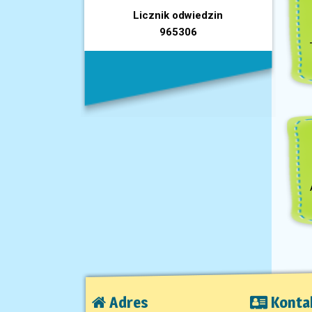
Licznik odwiedzin
965306
Adres
Konta