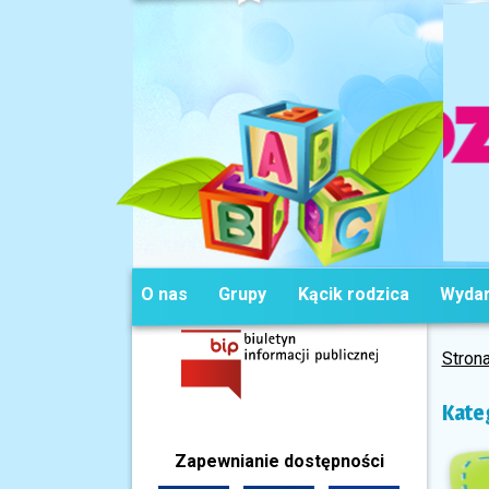
O nas
Grupy
Kącik rodzica
Wydar
Stron
Kate
Zapewnianie dostępności