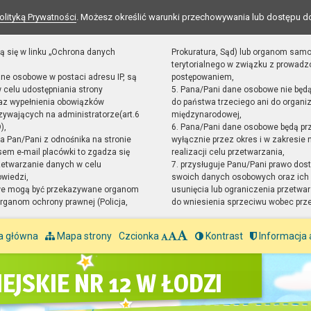
olityką Prywatności
. Możesz określić warunki przechowywania lub dostępu d
ą się w linku „Ochrona danych
Prokuratura, Sąd) lub organom sam
terytorialnego w związku z prowad
ane osobowe w postaci adresu IP, są
postępowaniem,
 celu udostępniania strony
5. Pana/Pani dane osobowe nie będ
raz wypełnienia obowiązków
do państwa trzeciego ani do organiz
ywających na administratorze(art.6
międzynarodowej,
),
6. Pana/Pani dane osobowe będą pr
sta Pan/Pani z odnośnika na stronie
wyłącznie przez okres i w zakresie
em e-mail placówki to zgadza się
realizacji celu przetwarzania,
zetwarzanie danych w celu
7. przysługuje Panu/Pani prawo dost
owiedzi,
swoich danych osobowych oraz ich 
we mogą być przekazywane organom
usunięcia lub ograniczenia przetwar
ganom ochrony prawnej (Policja,
do wniesienia sprzeciwu wobec prz
a główna
Mapa strony
Czcionka
Kontrast
Informacja 
EJSKIE NR 12 W ŁODZI