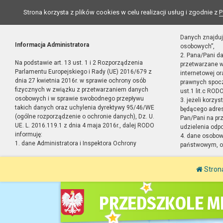
Strona korzysta z plików cookies w celu realizacji usług i zgodnie z
P
Danych znajduj
Informacja Administratora
osobowych”,
2. Pana/Pani d
Na podstawie art. 13 ust. 1 i 2 Rozporządzenia
przetwarzane w
Parlamentu Europejskiego i Rady (UE) 2016/679 z
internetowej o
dnia 27 kwietnia 2016r. w sprawie ochrony osób
prawnych spocz
fizycznych w związku z przetwarzaniem danych
ust.1 lit.c RODO
osobowych i w sprawie swobodnego przepływu
3. jeżeli korzy
takich danych oraz uchylenia dyrektywy 95/46/WE
będącego adres
(ogólne rozporządzenie o ochronie danych), Dz. U.
Pan/Pani na pr
UE. L. 2016.119.1 z dnia 4 maja 2016r., dalej RODO
udzielenia odp
informuję:
4. dane osobo
1. dane Administratora i Inspektora Ochrony
państwowym, or
Stron
PRZEDSZKOLE MI